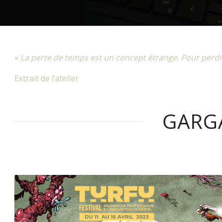
«
La perte de temps est un concept étrange. Pour perdre
Extrait de l’atelier
GARGA