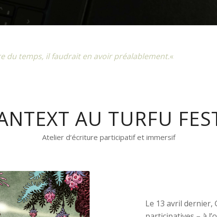
 du temps, il faudrait en avoir préalablement.
«
NTEXT AU TURFU FEST
Atelier d‘écriture participatif et immersif
Le 13 avril dernier,
participatives – à l’