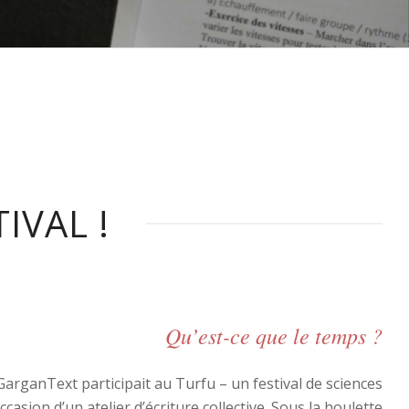
IVAL !
Qu’est-ce que le temps ?
 GarganText participait au Turfu – un festival de sciences
occasion d’un atelier d’écriture collective. Sous la houlette