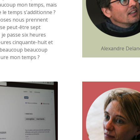
eaucoup mon temps, mais
 le temps s’additionne ?
hoses nous prennent
sse peut-être sept
 je passe six heures
ures cinquante-huit et
Alexandre Dela
ait beaucoup beaucoup
esure mon temps ?