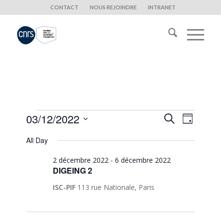
CONTACT
NOUS REJOINDRE
INTRANET
Events
Events
Event
03/12/2022
Search
Day
Views
Search
Select
for
Naviga
All Day
date.
and
3
Views
2 décembre 2022
-
6 décembre 2022
décembre
DIGEING 2
Navigati
2022
ISC-PIF
113 rue Nationale, Paris